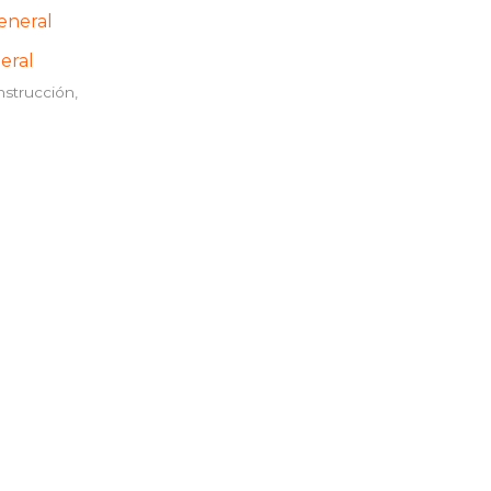
neral
nstrucción,